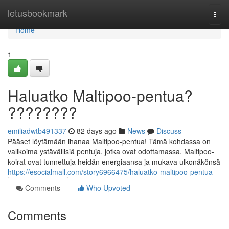
Home
letusbookmark
Togg
navi
Home
1
Haluatko Maltipoo-pentua?
????????
emiliadwtb491337
82 days ago
News
Discuss
Pääset löytämään ihanaa Maltipoo-pentua! Tämä kohdassa on
valikoima ystävällisiä pentuja, jotka ovat odottamassa. Maltipoo-
koirat ovat tunnettuja heidän energiaansa ja mukava ulkonäkönsä
https://esocialmall.com/story6966475/haluatko-maltipoo-pentua
Comments
Who Upvoted
Comments