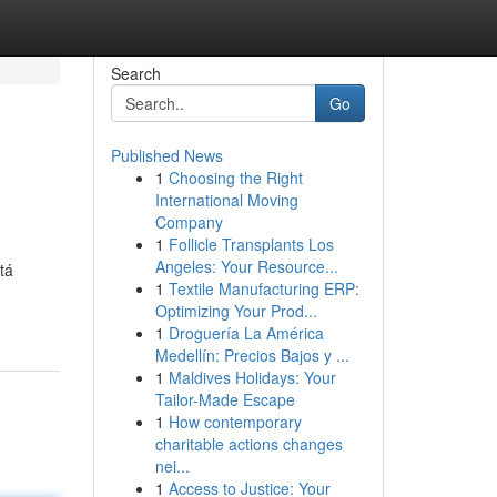
Search
Go
Published News
1
Choosing the Right
International Moving
Company
1
Follicle Transplants Los
Angeles: Your Resource...
tá
1
Textile Manufacturing ERP:
Optimizing Your Prod...
1
Droguería La América
Medellín: Precios Bajos y ...
1
Maldives Holidays: Your
Tailor-Made Escape
1
How contemporary
charitable actions changes
nei...
1
Access to Justice: Your