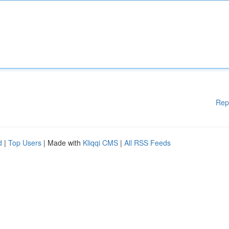
Rep
d
|
Top Users
| Made with
Kliqqi CMS
|
All RSS Feeds