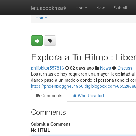
Home
letusbookmark
Home
New
Submit
Home
1
Explora a Tu Ritmo : Libe
philipbkbr557816
82 days ago
News
Discuss
Los turistas de hoy requieren una mayor flexibilidad a
dando paso a un modelo donde el persona tiene el con
https://phoenixqggn451950.digiblogbox.com/65528668/d
Comments
Who Upvoted
Comments
Submit a Comment
No HTML