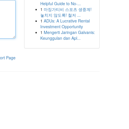
Helpful Guide to No-...
1
마징가티비 스포츠 생중계!
놓치지 않도록! 철저 ...
1
ADUs: A Lucrative Rental
Investment Opportunity
1
Mengerti Jaringan Galvanis:
Keunggulan dan Apl...
ort Page