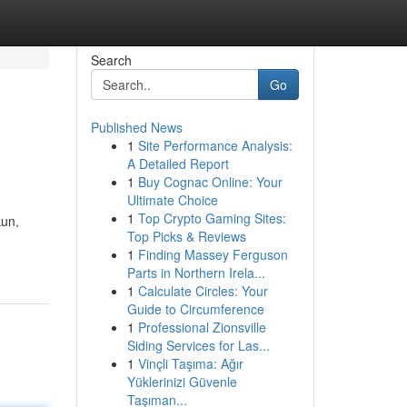
Search
Go
Published News
1
Site Performance Analysis:
A Detailed Report
1
Buy Cognac Online: Your
Ultimate Choice
1
Top Crypto Gaming Sites:
kun,
Top Picks & Reviews
1
Finding Massey Ferguson
Parts in Northern Irela...
1
Calculate Circles: Your
Guide to Circumference
1
Professional Zionsville
Siding Services for Las...
1
Vinçli Taşıma: Ağır
Yüklerinizi Güvenle
Taşıman...