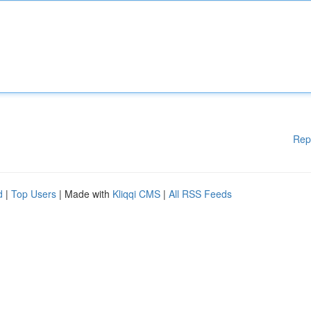
Rep
d
|
Top Users
| Made with
Kliqqi CMS
|
All RSS Feeds