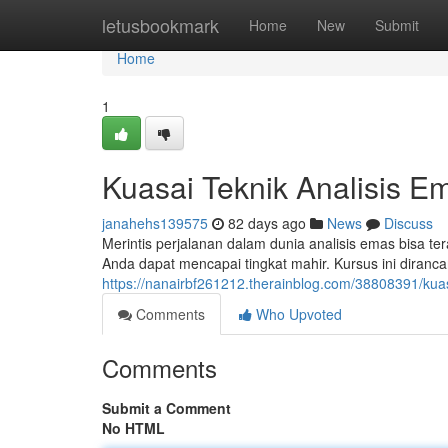
Home
letusbookmark
Home
New
Submit
Home
1
Kuasai Teknik Analisis Em
janahehs139575
82 days ago
News
Discuss
Merintis perjalanan dalam dunia analisis emas bisa te
Anda dapat mencapai tingkat mahir. Kursus ini diranc
https://nanairbf261212.therainblog.com/38808391/kuasa
Comments
Who Upvoted
Comments
Submit a Comment
No HTML