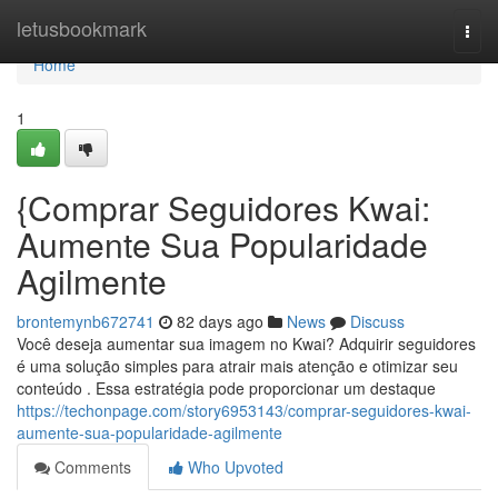
Home
letusbookmark
Togg
navi
Home
1
{Comprar Seguidores Kwai:
Aumente Sua Popularidade
Agilmente
brontemynb672741
82 days ago
News
Discuss
Você deseja aumentar sua imagem no Kwai? Adquirir seguidores
é uma solução simples para atrair mais atenção e otimizar seu
conteúdo . Essa estratégia pode proporcionar um destaque
https://techonpage.com/story6953143/comprar-seguidores-kwai-
aumente-sua-popularidade-agilmente
Comments
Who Upvoted