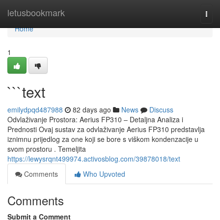
Home
letusbookmark
Togg
navi
Home
1
```text
emilydpqd487988
82 days ago
News
Discuss
Odvlaživanje Prostora: Aerius FP310 – Detaljna Analiza i
Prednosti Ovaj sustav za odvlaživanje Aerius FP310 predstavlja
iznimnu prijedlog za one koji se bore s viškom kondenzacije u
svom prostoru . Temeljita
https://lewysrqnt499974.activosblog.com/39878018/text
Comments
Who Upvoted
Comments
Submit a Comment