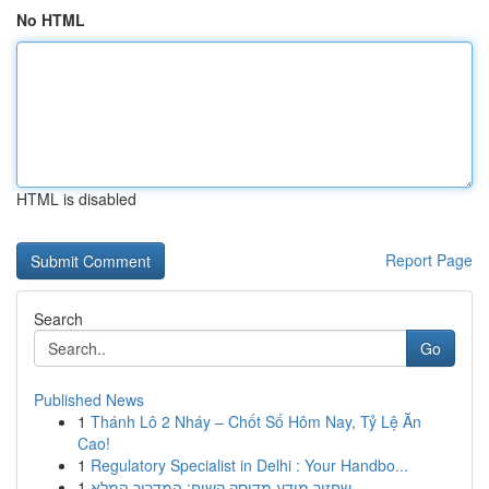
No HTML
HTML is disabled
Report Page
Search
Go
Published News
1
Thánh Lô 2 Nháy – Chốt Số Hôm Nay, Tỷ Lệ Ăn
Cao!
1
Regulatory Specialist in Delhi : Your Handbo...
1
שחזור מידע מדיסק קשיח: המדריך המלא