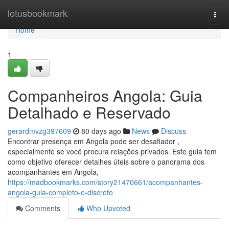
Home
letusbookmark
Togg
navi
Home
1
Companheiros Angola: Guia
Detalhado e Reservado
gerardmvzg397609
80 days ago
News
Discuss
Encontrar presença em Angola pode ser desafiador ,
especialmente se você procura relações privados. Este guia tem
como objetivo oferecer detalhes úteis sobre o panorama dos
acompanhantes em Angola,
https://madbookmarks.com/story21470661/acompanhantes-
angola-guia-completo-e-discreto
Comments
Who Upvoted