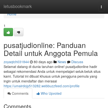
Home
letusbookmark
Togg
navi
Home
1
pusatjudionline: Panduan
Detail untuk Anggota Pemula
zoyaqtch031844
80 days ago
News
Discuss
Selamat datang di dunia taruhan online! pusatjudionline hadir
sebagai rekomendasi Anda untuk mempelajari seluk-beluk situs
kami. Tutorial ini dibuat khusus untuk pengguna pemula yang
ingin untuk mendaftar dan merasai
https://umairdojy513282.webbuzzfeed.com/profile
Comments
Who Upvoted
Comments