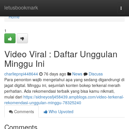
Home
letusbookmark
Togg
navi
Home
1
Video Viral : Daftar Unggulan
Minggu Ini
charliepnpi448644
76 days ago
News
Discuss
Para penonton wajib mengetahui apa yang sedang digandrungi di
jagat digital. Minggu ini, sejumlah konten bokep terkenal meraih
perhatian. Ada rekomendasi terbaik yang bisa kamu nikmati,
mulai dari
https://sidneyosfj458439.ampblogs.com/video-terkenal-
rekomendasi-unggulan-minggu-78325240
Comments
Who Upvoted
Comments