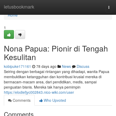
Home
letusbookmark
Togg
navi
Home
1
Nona Papua: Pionir di Tengah
Kesulitan
kobipuke171161
78 days ago
News
Discuss
Seiring dengan berbagai rintangan yang dihadapi, wanita Papua
membuktikan ketangguhan dan kontribusi krusial mereka di
bermacam-macam area, dari pendidikan, medis, sampai
penguatan bisnis. Mereka tak hanya pemimpin
https://elodiefjyc002843.nico-wiki.com/user
Comments
Who Upvoted
Comments