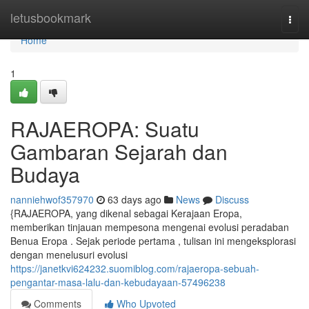
Home
letusbookmark
Togg
navi
Home
1
RAJAEROPA: Suatu
Gambaran Sejarah dan
Budaya
nanniehwof357970
63 days ago
News
Discuss
{RAJAEROPA, yang dikenal sebagai Kerajaan Eropa,
memberikan tinjauan mempesona mengenai evolusi peradaban
Benua Eropa . Sejak periode pertama , tulisan ini mengeksplorasi
dengan menelusuri evolusi
https://janetkvi624232.suomiblog.com/rajaeropa-sebuah-
pengantar-masa-lalu-dan-kebudayaan-57496238
Comments
Who Upvoted