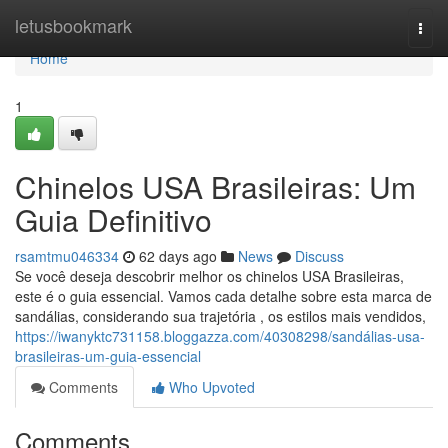
Home
letusbookmark
Togg
navi
Home
1
Chinelos USA Brasileiras: Um
Guia Definitivo
rsamtmu046334
62 days ago
News
Discuss
Se você deseja descobrir melhor os chinelos USA Brasileiras,
este é o guia essencial. Vamos cada detalhe sobre esta marca de
sandálias, considerando sua trajetória , os estilos mais vendidos,
https://iwanyktc731158.bloggazza.com/40308298/sandálias-usa-
brasileiras-um-guia-essencial
Comments
Who Upvoted
Comments