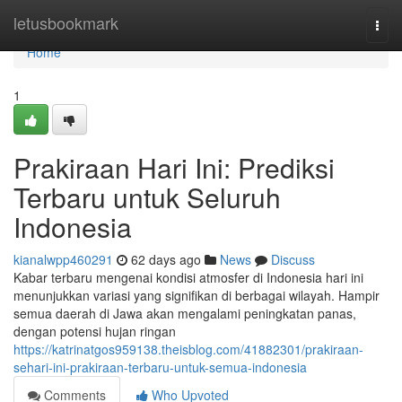
Home
letusbookmark
Togg
navi
Home
1
Prakiraan Hari Ini: Prediksi
Terbaru untuk Seluruh
Indonesia
kianalwpp460291
62 days ago
News
Discuss
Kabar terbaru mengenai kondisi atmosfer di Indonesia hari ini
menunjukkan variasi yang signifikan di berbagai wilayah. Hampir
semua daerah di Jawa akan mengalami peningkatan panas,
dengan potensi hujan ringan
https://katrinatgos959138.theisblog.com/41882301/prakiraan-
sehari-ini-prakiraan-terbaru-untuk-semua-indonesia
Comments
Who Upvoted