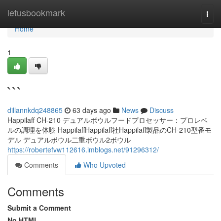
Home
letusbookmark
Togg
navi
Home
1
```
dillannkdq248865
63 days ago
News
Discuss
Happilaff CH-210 デュアルボウルフードプロセッサー：プロレベ
ルの調理を体験 HappilaffHappilaff社Happilaff製品のCH-210型番モ
デル デュアルボウル二重ボウル2ボウル
https://robertefvw112616.imblogs.net/91296312/
Comments
Who Upvoted
Comments
Submit a Comment
No HTML