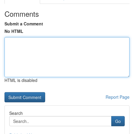
Comments
Submit a Comment
No HTML
HTML is disabled
Report Page
Search
Go