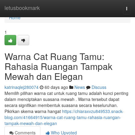
Home
letusbookmark
Togg
navi
Home
1
Warna Cat Ruang Tamu:
Rahasia Ruangan Tampak
Mewah dan Elegan
katrinaqlej280074
60 days ago
News
Discuss
Memilih pilihan warna cat untuk ruang tamu adalah kunci penting
dalam menciptakan suasana mewah . Warna tersebut dapat
secara signifikan membentuk suasana secara keseluruhan.
Pikirkan skema warna hangat
https://chiaraxvzu849533.snack-
blog.com/41664915/warna-cat-ruang-tamu-rahasia-ruangan-
tampak-mewah-dan-elegan
Comments
Who Upvoted