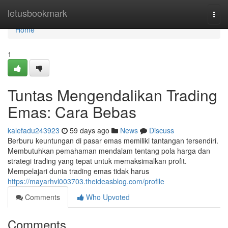
Home
letusbookmark
Togg
navi
Home
1
Tuntas Mengendalikan Trading
Emas: Cara Bebas
kalefadu243923
59 days ago
News
Discuss
Berburu keuntungan di pasar emas memiliki tantangan tersendiri.
Membutuhkan pemahaman mendalam tentang pola harga dan
strategi trading yang tepat untuk memaksimalkan profit.
Mempelajari dunia trading emas tidak harus
https://mayarhvl003703.theideasblog.com/profile
Comments
Who Upvoted
Comments