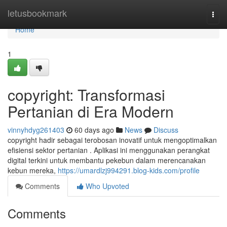
Home
letusbookmark
Togg
navi
Home
1
copyright: Transformasi
Pertanian di Era Modern
vinnyhdyg261403
60 days ago
News
Discuss
copyright hadir sebagai terobosan inovatif untuk mengoptimalkan
efisiensi sektor pertanian . Aplikasi ini menggunakan perangkat
digital terkini untuk membantu pekebun dalam merencanakan
kebun mereka,
https://umardlzj994291.blog-kids.com/profile
Comments
Who Upvoted
Comments