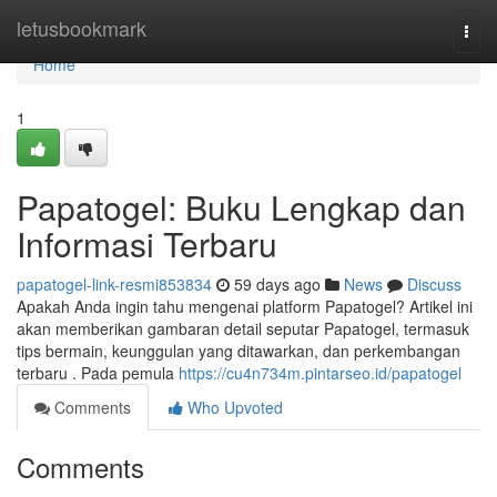
Home
letusbookmark
Togg
navi
Home
1
Papatogel: Buku Lengkap dan
Informasi Terbaru
papatogel-link-resmi853834
59 days ago
News
Discuss
Apakah Anda ingin tahu mengenai platform Papatogel? Artikel ini
akan memberikan gambaran detail seputar Papatogel, termasuk
tips bermain, keunggulan yang ditawarkan, dan perkembangan
terbaru . Pada pemula
https://cu4n734m.pintarseo.id/papatogel
Comments
Who Upvoted
Comments