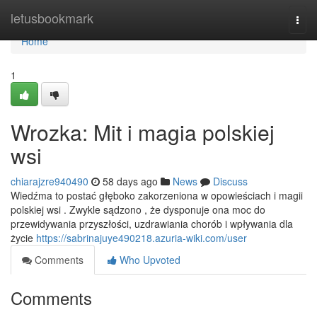
Home
letusbookmark
Togg
navi
Home
1
Wrozka: Mit i magia polskiej
wsi
chiarajzre940490
58 days ago
News
Discuss
Wiedźma to postać głęboko zakorzeniona w opowieściach i magii
polskiej wsi . Zwykle sądzono , że dysponuje ona moc do
przewidywania przyszłości, uzdrawiania chorób i wpływania dla
życie
https://sabrinajuye490218.azuria-wiki.com/user
Comments
Who Upvoted
Comments