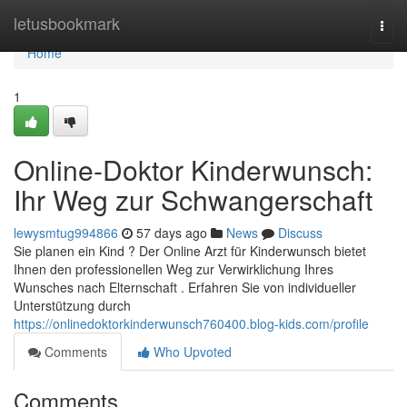
Home
letusbookmark
Togg
navi
Home
1
Online-Doktor Kinderwunsch:
Ihr Weg zur Schwangerschaft
lewysmtug994866
57 days ago
News
Discuss
Sie planen ein Kind ? Der Online Arzt für Kinderwunsch bietet
Ihnen den professionellen Weg zur Verwirklichung Ihres
Wunsches nach Elternschaft . Erfahren Sie von individueller
Unterstützung durch
https://onlinedoktorkinderwunsch760400.blog-kids.com/profile
Comments
Who Upvoted
Comments