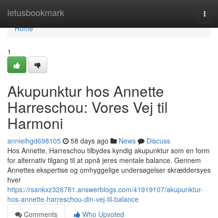
Home
letusbookmark
Togg
navi
Home
1
Akupunktur hos Annette
Harreschou: Vores Vej til
Harmoni
annieihgd698105
58 days ago
News
Discuss
Hos Annette, Harreschou tilbydes kyndig akupunktur som en form
for alternativ tilgang til at opnå jeres mentale balance. Gennem
Annettes ekspertise og omhyggelige undersøgelser skræddersyes
hver
https://rsankxz326781.answerblogs.com/41919107/akupunktur-
hos-annette-harreschou-din-vej-til-balance
Comments
Who Upvoted