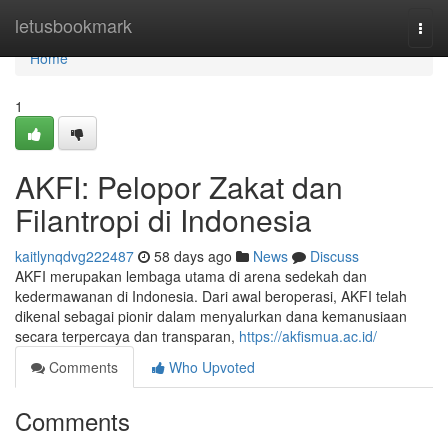
Home
letusbookmark
Togg
navi
Home
1
AKFI: Pelopor Zakat dan
Filantropi di Indonesia
kaitlynqdvg222487
58 days ago
News
Discuss
AKFI merupakan lembaga utama di arena sedekah dan
kedermawanan di Indonesia. Dari awal beroperasi, AKFI telah
dikenal sebagai pionir dalam menyalurkan dana kemanusiaan
secara terpercaya dan transparan,
https://akfismua.ac.id/
Comments
Who Upvoted
Comments