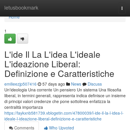
Home
letusbookmark
Togg
navi
Home
1
L'ide Il La L'idea L'ideale
L'ideazione Liberal:
Definizione e Caratteristiche
emilieezjp507416
57 days ago
News
Discuss
Un'ideologia Una corrente Un pensiero Un sistema Una filosofia
liberal, in termini generali, rappresenta indica definisce un insieme
di principi valori credenze che pone sottolinea enfatizza la
centralità importanza
https://faykxnb581739.vblogetin.com/47800039/l-ide-il-la-l-idea-l-
ideale-l-ideazione-liberal-definizione-e-caratteristiche
Comments
Who Upvoted