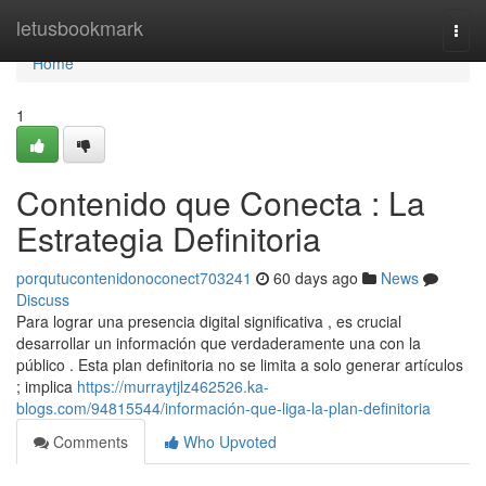
Home
letusbookmark
Togg
navi
Home
1
Contenido que Conecta : La
Estrategia Definitoria
porqutucontenidonoconect703241
60 days ago
News
Discuss
Para lograr una presencia digital significativa , es crucial
desarrollar un información que verdaderamente una con la
público . Esta plan definitoria no se limita a solo generar artículos
; implica
https://murraytjlz462526.ka-
blogs.com/94815544/información-que-liga-la-plan-definitoria
Comments
Who Upvoted