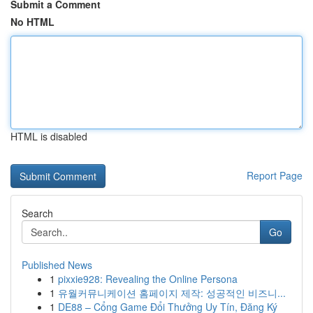
Submit a Comment
No HTML
HTML is disabled
Report Page
Search
Go
Published News
1
pixxie928: Revealing the Online Persona
1
유월커뮤니케이션 홈페이지 제작: 성공적인 비즈니...
1
DE88 – Cổng Game Đổi Thưởng Uy Tín, Đăng Ký