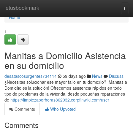
Home
letusbookmark
Togg
navi
Home
1
Manitas a Domicilio Asistencia
en su domicilio
desatascosurgentes734114
59 days ago
News
Discuss
¿Necesitas solucionar ese mayor fallo en tu domicilio? ¡Manitas a
Domicilio es la solución! Ofrecemos asistencia rápidos en todo
tipo de problemas de la vivienda, desde pequeñas reparaciones
de
https://limpiezaporhoras862032.corpfinwiki.com/user
Comments
Who Upvoted
Comments