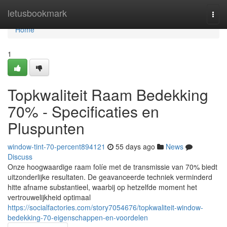
Home
letusbookmark
Togg
navi
Home
1
Topkwaliteit Raam Bedekking
70% - Specificaties en
Pluspunten
window-tint-70-percent894121
55 days ago
News
Discuss
Onze hoogwaardige raam folíe met de transmissie van 70% biedt
uitzonderlijke resultaten. De geavanceerde techniek verminderd
hitte afname substantieel, waarbij op hetzelfde moment het
vertrouwelijkheid optimaal
https://socialfactories.com/story7054676/topkwaliteit-window-
bedekking-70-eigenschappen-en-voordelen