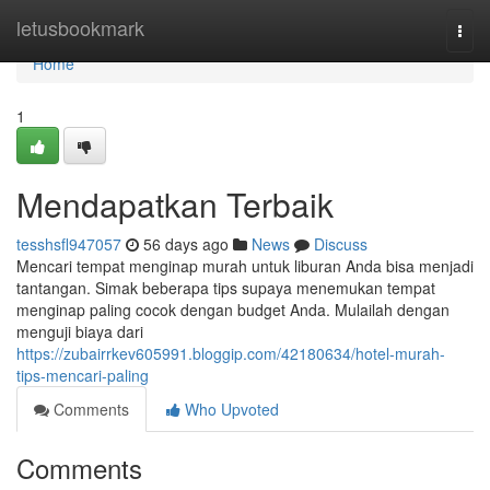
Home
letusbookmark
Togg
navi
Home
1
Mendapatkan Terbaik
tesshsfl947057
56 days ago
News
Discuss
Mencari tempat menginap murah untuk liburan Anda bisa menjadi
tantangan. Simak beberapa tips supaya menemukan tempat
menginap paling cocok dengan budget Anda. Mulailah dengan
menguji biaya dari
https://zubairrkev605991.bloggip.com/42180634/hotel-murah-
tips-mencari-paling
Comments
Who Upvoted
Comments