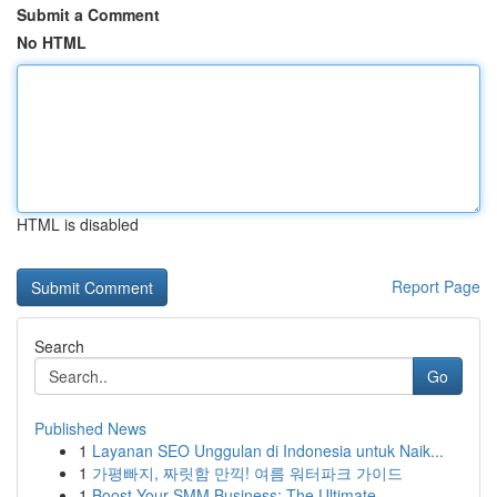
Submit a Comment
No HTML
HTML is disabled
Report Page
Search
Go
Published News
1
Layanan SEO Unggulan di Indonesia untuk Naik...
1
가평빠지, 짜릿함 만끽! 여름 워터파크 가이드
1
Boost Your SMM Business: The Ultimate