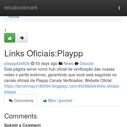
Home
letusbookmark
Togg
navi
Home
1
Links Oficiais:Playpp
playpp434826
53 days ago
News
Discuss
Esta página serve como hub oficial de verificação das nossas
redes e perfis externos, garantindo que você está seguindo os
canais oficiais da Playpp Canais Verificados: Website Oficial:
https://tamzinnqux180594.blogpayz.com/40298264/links-oficiais-
playpp
Comments
Who Upvoted
Comments
Submit a Comment