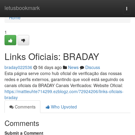
Home
letusbookmark
Togg
navi
Home
1
Links Oficiais: BRADAY
braday022536
56 days ago
News
Discuss
Esta página serve como hub oficial de verificação das nossas
redes e perfis externos, garantindo que você está seguindo os
canais oficiais da BRADAY Canais Verificados: Website Oficial:
https://mattieuhte714299.ezblogz.com/72924206/links-oficiais-
braday
Comments
Who Upvoted
Comments
Submit a Comment