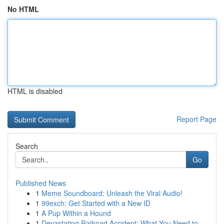
No HTML
HTML is disabled
Report Page
Search
Go
Published News
1
Meme Soundboard: Unleash the Viral Audio!
1
99exch: Get Started with a New ID
1
A Pup Within a Hound
1
Devastating Railroad Accident: What You Need to...