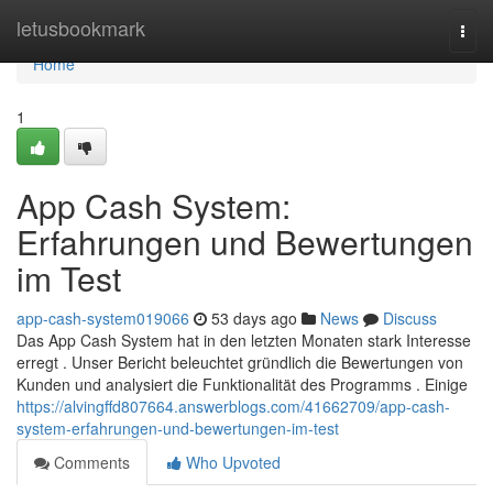
Home
letusbookmark
Togg
navi
Home
1
App Cash System:
Erfahrungen und Bewertungen
im Test
app-cash-system019066
53 days ago
News
Discuss
Das App Cash System hat in den letzten Monaten stark Interesse
erregt . Unser Bericht beleuchtet gründlich die Bewertungen von
Kunden und analysiert die Funktionalität des Programms . Einige
https://alvingffd807664.answerblogs.com/41662709/app-cash-
system-erfahrungen-und-bewertungen-im-test
Comments
Who Upvoted