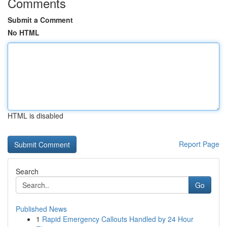
Comments
Submit a Comment
No HTML
HTML is disabled
Report Page
Search
Go
Published News
1
Rapid Emergency Callouts Handled by 24 Hour