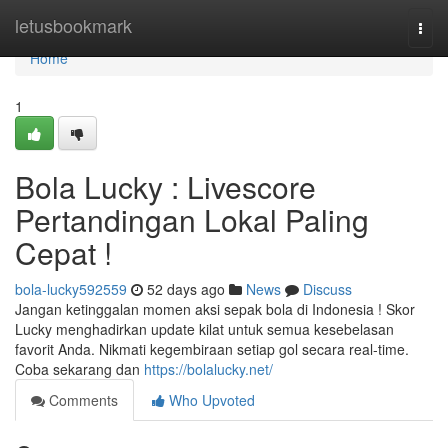
Home
letusbookmark
Togg
navi
Home
1
Bola Lucky : Livescore
Pertandingan Lokal Paling
Cepat !
bola-lucky592559
52 days ago
News
Discuss
Jangan ketinggalan momen aksi sepak bola di Indonesia ! Skor
Lucky menghadirkan update kilat untuk semua kesebelasan
favorit Anda. Nikmati kegembiraan setiap gol secara real-time.
Coba sekarang dan
https://bolalucky.net/
Comments
Who Upvoted