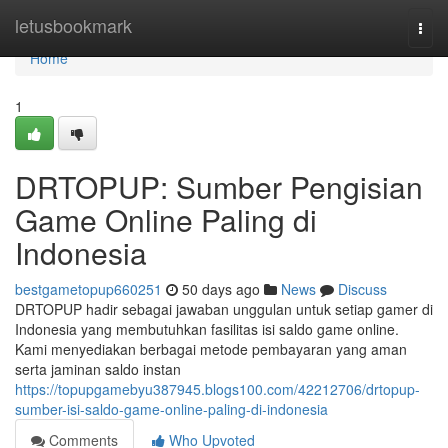
Home
letusbookmark
Togg
navi
Home
1
DRTOPUP: Sumber Pengisian
Game Online Paling di
Indonesia
bestgametopup660251
50 days ago
News
Discuss
DRTOPUP hadir sebagai jawaban unggulan untuk setiap gamer di
Indonesia yang membutuhkan fasilitas isi saldo game online.
Kami menyediakan berbagai metode pembayaran yang aman
serta jaminan saldo instan
https://topupgamebyu387945.blogs100.com/42212706/drtopup-
sumber-isi-saldo-game-online-paling-di-indonesia
Comments
Who Upvoted