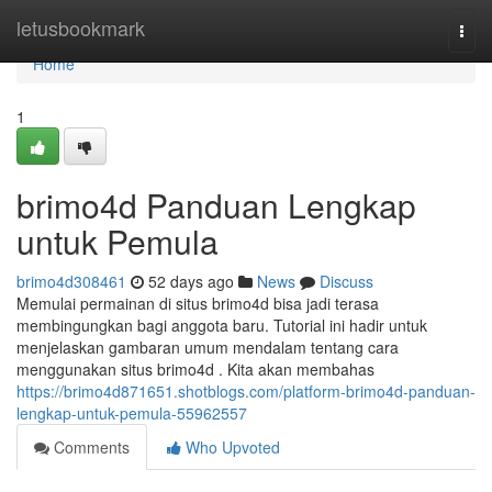
Home
letusbookmark
Togg
navi
Home
1
brimo4d Panduan Lengkap
untuk Pemula
brimo4d308461
52 days ago
News
Discuss
Memulai permainan di situs brimo4d bisa jadi terasa
membingungkan bagi anggota baru. Tutorial ini hadir untuk
menjelaskan gambaran umum mendalam tentang cara
menggunakan situs brimo4d . Kita akan membahas
https://brimo4d871651.shotblogs.com/platform-brimo4d-panduan-
lengkap-untuk-pemula-55962557
Comments
Who Upvoted