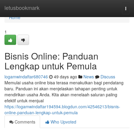
Home
letusbookmark
Togg
navi
Home
1
Bisnis Online: Panduan
Lengkap untuk Pemula
logamwindaftar680746
49 days ago
News
Discuss
Memulai usaha online bisa terasa menakutkan bagi pendatang
baru. Panduan ini akan menjelaskan tahapan penting untuk
mendirikan usaha Anda. Kita akan menelaah saluran paling
efektif untuk menjual
https://logamwindaftar194594.blogdun.com/42546213/bisnis-
online-panduan-lengkap-untuk-pemula
Comments
Who Upvoted