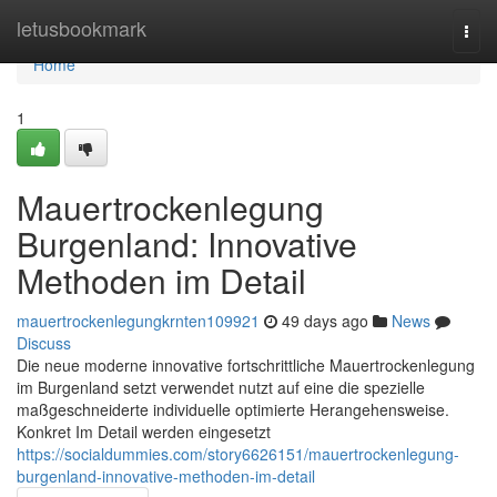
Home
letusbookmark
Togg
navi
Home
1
Mauertrockenlegung
Burgenland: Innovative
Methoden im Detail
mauertrockenlegungkrnten109921
49 days ago
News
Discuss
Die neue moderne innovative fortschrittliche Mauertrockenlegung
im Burgenland setzt verwendet nutzt auf eine die spezielle
maßgeschneiderte individuelle optimierte Herangehensweise.
Konkret Im Detail werden eingesetzt
https://socialdummies.com/story6626151/mauertrockenlegung-
burgenland-innovative-methoden-im-detail