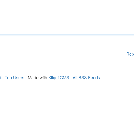
Rep
d
|
Top Users
| Made with
Kliqqi CMS
|
All RSS Feeds