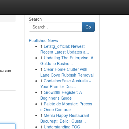
Search
Go
Published News
1
Letstg_official: Newest
Recent Latest Updates a...
1
Updating The Enterprise: A
Guide to Busine...
1
Clear Home Clutter with
йствия
Lane Cove Rubbish Removal
1
ContainerEase Australia –
Your Premier Des...
1
Grow268 Register: A
Beginner's Guide
1
Palete de Monster: Preços
e Onde Comprar
1
Meniu Happy Restaurant
București: Delicii Gusta...
1
Understanding TOC