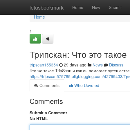
Home
letusbookmark
Home
New
Submit
Home
1
Трипскан: Что это такое
tripscan155354
29 days ago
News
Discuss
Что же такое TripScan и как он помогает путешест
https://tripscan575785.bligblogging.com/42799433/Тр
Comments
Who Upvoted
Comments
Submit a Comment
No HTML