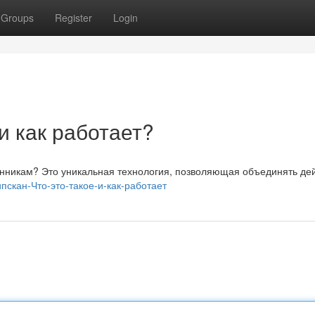
Groups
Register
Login
 и как работает?
венникам? Это уникальная технология, позволяющая объединять де
ипскан-Что-это-такое-и-как-работает