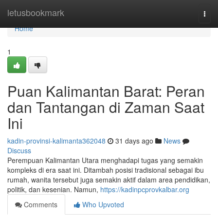
Home
letusbookmark
Togg
navi
Home
1
Puan Kalimantan Barat: Peran
dan Tantangan di Zaman Saat
Ini
kadin-provinsi-kalimanta362048
31 days ago
News
Discuss
Perempuan Kalimantan Utara menghadapi tugas yang semakin
kompleks di era saat ini. Ditambah posisi tradisional sebagai ibu
rumah, wanita tersebut juga semakin aktif dalam area pendidikan,
politik, dan kesenian. Namun,
https://kadinpcprovkalbar.org
Comments
Who Upvoted