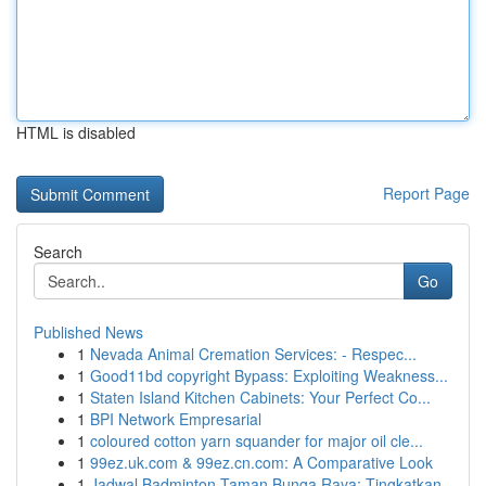
HTML is disabled
Report Page
Search
Go
Published News
1
Nevada Animal Cremation Services: - Respec...
1
Good11bd copyright Bypass: Exploiting Weakness...
1
Staten Island Kitchen Cabinets: Your Perfect Co...
1
BPI Network Empresarial
1
coloured cotton yarn squander for major oil cle...
1
99ez.uk.com & 99ez.cn.com: A Comparative Look
1
Jadwal Badminton Taman Bunga Raya: Tingkatkan